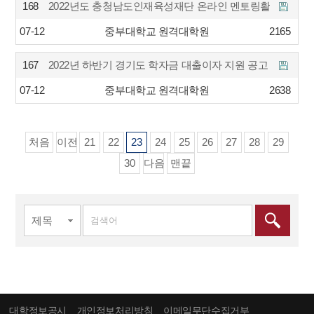
168
2022년도 충청남도인재육성재단 온라인 멘토링활동 장학…
07-12
중부대학교 원격대학원
2165
167
2022년 하반기 경기도 학자금 대출이자 지원 공고
07-12
중부대학교 원격대학원
2638
처음
이전
21
22
23
24
25
26
27
28
29
30
다음
맨끝
대학정보공시
개인정보처리방침
이메일무단수집거부