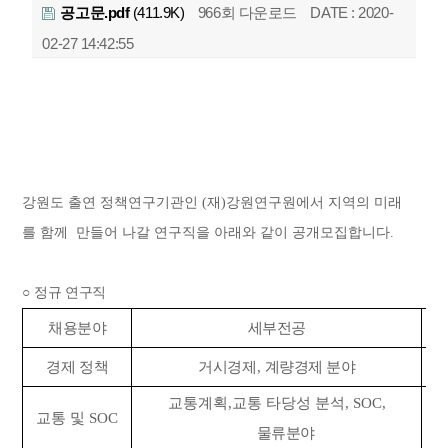
공고문.pdf
(411.9K)
966회 다운로드
DATE : 2020-
02-27 14:42:55
강원도
출연
정책연구기관인
(
재
)
강원연구원에서
지역의
미래
를
함께
만들어 나갈 연구직을 아래와 같이 공개모집합니다
.
○
정규 연구직
채용분야
세부전공
경제 정책
거시경제
,
계량경제 분야
교통계획
,
교통 타당성 분석
, SOC,
교통 및
SOC
물류분야