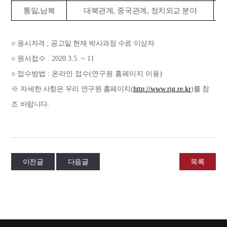
통일
,
남북
대북관계
,
중국관계
,
정치외교 분야
○
응시자격
;
공고일 현재 박사과정 수료 이상자
○
원서접수
: 2020.3.5. ~ 11
○
접수방법
:
온라인 접수
(
연구원 홈페이지 이용
)
※
자세한 사항은 우리 연구원 홈페이지
(
http://www.rig.re.kr
)
를 참
조 바랍니다
.
이전글
다음글
목록