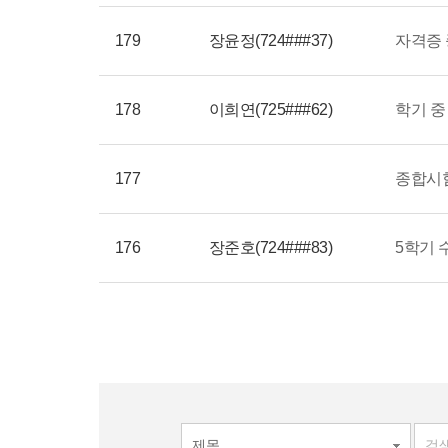
179
장윤정(724###37)
자격증 
178
이희연(725###62)
학기 중
177
종합시험
176
장준호(724###83)
5학기 