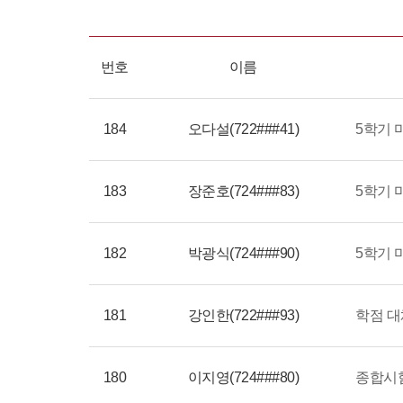
번호
이름
184
오다설(722###41)
5학기 
183
장준호(724###83)
5학기 
182
박광식(724###90)
5학기 
181
강인한(722###93)
학점 대
180
이지영(724###80)
종합시험